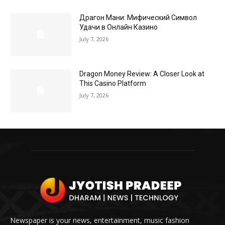
Драгон Мани: Мифический Символ
Удачи в Онлайн Казино
July 7, 2026
Dragon Money Review: A Closer Look at
This Casino Platform
July 7, 2026
Newspaper is your news, entertainment, music fashion