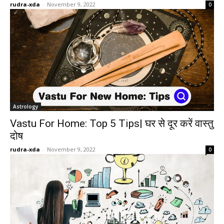
rudra-xda
-
November 9, 2022
0
Astrology
Vastu For Home: Top 5 Tips| घर से दूर करें वास्तु
दोष
rudra-xda
-
November 9, 2022
0