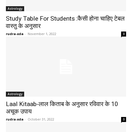
Astrology
Study Table For Students :कैसी होना चाहिए टेबल
वास्तु के अनुसार
rudra-xda
-
November 1, 2022
0
Astrology
Laal Kitaab-लाल किताब के अनुसार रविवार के 10
अचूक उपाय
rudra-xda
-
October 31, 2022
0