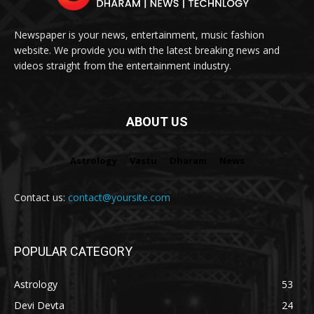
Newspaper is your news, entertainment, music fashion
website. We provide you with the latest breaking news and
videos straight from the entertainment industry.
ABOUT US
Astrology
Vastu
Dharam
News
Contact us:
contact@yoursite.com
POPULAR CATEGORY
Astrology
53
Devi Devta
24