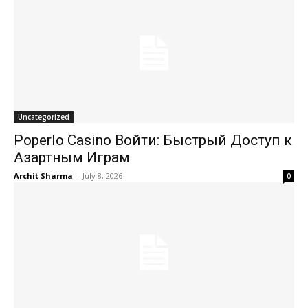
Uncategorized
Poperlo Casino Войти: Быстрый Доступ к
Азартным Играм
Archit Sharma
-
July 8, 2026
0