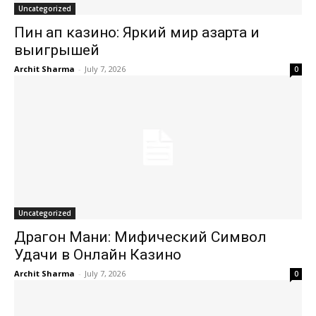
Uncategorized
Пин ап казино: Яркий мир азарта и
выигрышей
Archit Sharma
-
July 7, 2026
0
Uncategorized
Драгон Мани: Мифический Символ
Удачи в Онлайн Казино
Archit Sharma
-
July 7, 2026
0