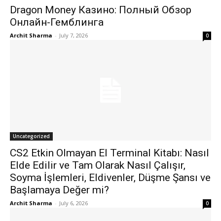
Dragon Money Казино: Полный Обзор
Онлайн-Гемблинга
Archit Sharma
-
July 7, 2026
0
Uncategorized
CS2 Etkin Olmayan El Terminal Kitabı: Nasıl
Elde Edilir ve Tam Olarak Nasıl Çalışır,
Soyma İşlemleri, Eldivenler, Düşme Şansı ve
Başlamaya Değer mi?
Archit Sharma
-
July 6, 2026
0