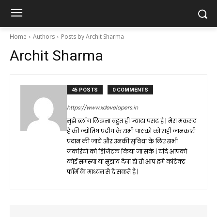
Home
Authors
Posts by Archit Sharma
Archit Sharma
45 POSTS
0 COMMENTS
https://www.xdevelopers.in
मुझे ब्लॉग लिखना बहुत ही ज्यादा पसंद है | मेरा मकसद
है की ज्योतिष प्रदीप के सभी पाठको को सही जानकारी
प्रदान की जाये और उनकी सुविधा के लिए सभी
जकरियो को डिजिटल किया जा सके | यदि आपको
कोई समस्या या सुझाव देना हो तो आप हमे कांटेक्ट
फॉर्म के माध्यम से दे सकते है |