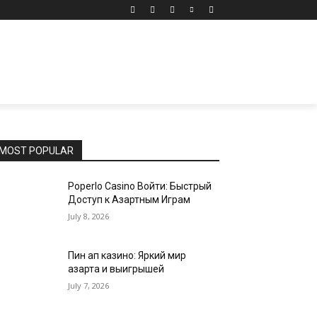
MOST POPULAR
Poperlo Casino Войти: Быстрый
Доступ к Азартным Играм
July 8, 2026
Пин ап казино: Яркий мир
азарта и выигрышей
July 7, 2026