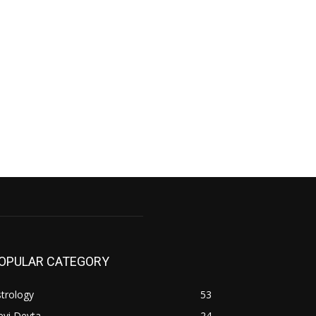
OPULAR CATEGORY
trology
53
evi Devta
24