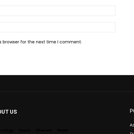
Email:*
Website:
s browser for the next time I comment.
P
OUT US
As
trology
Vastu
Dharam
News
D