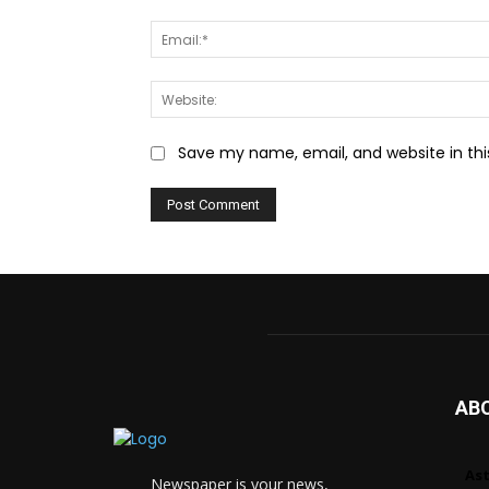
Save my name, email, and website in thi
AB
As
Newspaper is your news,