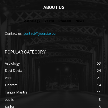
ABOUT US
Astrology
Vastu
Dharam
News
Contact us:
contact@yoursite.com
POPULAR CATEGORY
Astrology
53
Devi Devta
24
Vastu
21
Dharam
14
Tantra Mantra
11
public
8
Katha
5