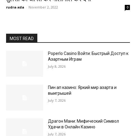
rudra-xda
-
November 2, 2022
0
MOST READ
Poperlo Casino Войти: Быстрый Доступ к
Азартным Играм
July 8, 2026
Пин ап казино: Яркий мир азарта и
выигрышей
July 7, 2026
Драгон Мани: Мифический Символ
Удачи в Онлайн Казино
July 7, 2026